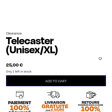
Clearance
Telecaster
(Unisex/XL)
25,00
€
Only 1 left in stock
Telecaster
ADD TO CART
(Unisex/XL)
quantity