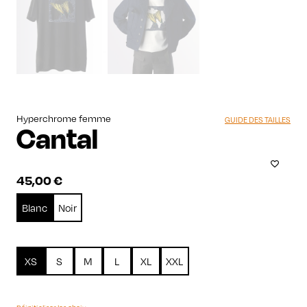
Hyperchrome femme
GUIDE DES TAILLES
Cantal
45,00
€
Blanc
Noir
XS
S
M
L
XL
XXL