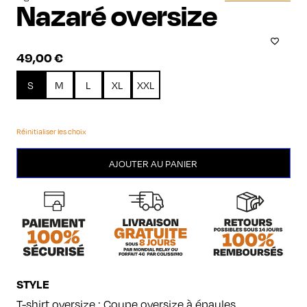
Nazaré oversize
49,00
€
S
M
L
XL
XXL
Réinitialiser les choix
quantité
AJOUTER AU PANIER
de
Nazaré
oversize
STYLE
T-shirt oversize : Coupe oversize à épaules