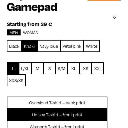
Gamepad
Starting from 39 €
MEN
WOMAN
Black
Khaki
Navy blue
Petal pink
White
L
L/XL
M
S
S/M
XL
XS
XXL
XXS/XS
Oversized T-shirt – back print
Unisex T-shirt – front print
Women’s T-shirt – front print