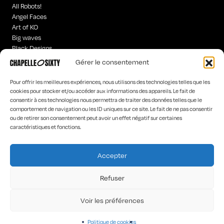
All Robots!
Angel Faces
Art of KO
Big waves
Black Designs
Curious Words
Gérer le consentement
Iconics
Hyperchrome homme
Pour offrir les meilleures expériences, nous utilisons des technologies telles que les
Old is
cookies pour stocker et/ou accéder aux informations des appareils. Le fait de
consentir à ces technologies nous permettra de traiter des données telles que le
Poetic Worlds
comportement de navigation ou les ID uniques sur ce site. Le fait de ne pas consentir
Rock’n Words
ou de retirer son consentement peut avoir un effet négatif sur certaines
“Tar-“hot”
caractéristiques et fonctions.
The Dancers
The Stranges
Accepter
HOME
LA MARQUE
Refuser
LES CONCEPTEURS
CONTACT
Voir les préférences
Politique de cookies