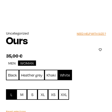
Uncategorized
NEED HELP WITH SIZE ?
Ours
35,00
€
MEN
WOMAN
Black
Heather grey
Khaki
White
L
M
S
XL
XS
XXL
Reset selections